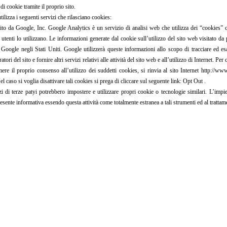
 di cookie tramite il proprio sito.
utilizza i seguenti servizi che rilasciano cookies:
ito da Google, Inc. Google Analytics è un servizio di analisi web che utilizza dei “cookies” 
 utenti lo utilizzano. Le informazioni generate dal cookie sull’utilizzo del sito web visitato da
Google negli Stati Uniti. Google utilizzerà queste informazioni allo scopo di tracciare ed esa
atori del sito e fornire altri servizi relativi alle attività del sito web e all’utilizzo di Internet. 
ere il proprio consenso all’utilizzo dei suddetti cookies, si rinvia al sito Internet http://ww
l caso si voglia disattivare tali cookies si prega di cliccare sul seguente link: Opt Out .
izi di terze patyi potrebbero impostere e utilizzare propri cookie o tecnologie similari. L’impie
esente informativa essendo questa attività come totalmente estranea a tali strumenti ed al trattam