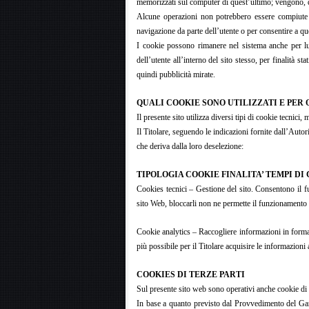
memorizzati sul computer di quest’ultimo; vengono, qu
Alcune operazioni non potrebbero essere compiute sen
navigazione da parte dell’utente o per consentire a que
I cookie possono rimanere nel sistema anche per lun
dell’utente all’interno del sito stesso, per finalità st
quindi pubblicità mirate.
QUALI COOKIE SONO UTILIZZATI E PER 
Il presente sito utilizza diversi tipi di cookie tecnici, 
Il Titolare, seguendo le indicazioni fornite dall’Auto
che deriva dalla loro deselezione:
TIPOLOGIA COOKIE FINALITA’ TEMPI D
Cookies tecnici – Gestione del sito. Consentono il fu
sito Web, bloccarli non ne permette il funzionamento
Cookie analytics – Raccogliere informazioni in forma a
più possibile per il Titolare acquisire le informazioni
COOKIES DI TERZE PARTI
Sul presente sito web sono operativi anche cookie di t
In base a quanto previsto dal Provvedimento del Garan