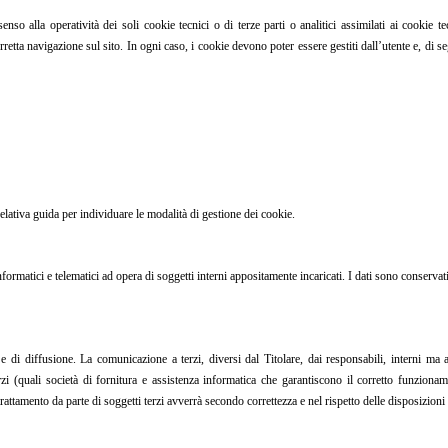
so alla operatività dei soli cookie tecnici o di terze parti o analitici assimilati ai cookie tec
rretta navigazione sul sito. In ogni caso, i cookie devono poter essere gestiti dall’utente e, di s
elativa guida per individuare le modalità di gestione dei cookie.
nformatici e telematici ad opera di soggetti interni appositamente incaricati. I dati sono conservati
e di diffusione. La comunicazione a terzi, diversi dal Titolare, dai responsabili, interni ma a
erzi (quali società di fornitura e assistenza informatica che garantiscono il corretto funziona
trattamento da parte di soggetti terzi avverrà secondo correttezza e nel rispetto delle disposizioni 