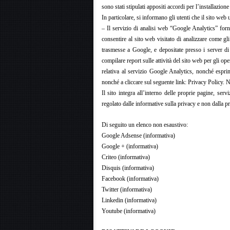
sono stati stipulati appositi accordi per l’installazione
In particolare, si informano gli utenti che il sito web 
– Il servizio di analisi web “Google Analytics” forn
consentire al sito web visitato di analizzare come gli
trasmesse a Google, e depositate presso i server di 
compilare report sulle attività del sito web per gli oper
relativa al servizio Google Analytics, nonché esprim
nonché a cliccare sul seguente link: Privacy Policy. Ne
Il sito integra all’interno delle proprie pagine, serv
regolato dalle informative sulla privacy e non dalla pr
Di seguito un elenco non esaustivo:
Google Adsense (informativa)
Google + (informativa)
Criteo (informativa)
Disquis (informativa)
Facebook (informativa)
Twitter (informativa)
Linkedin (informativa)
Youtube (informativa)