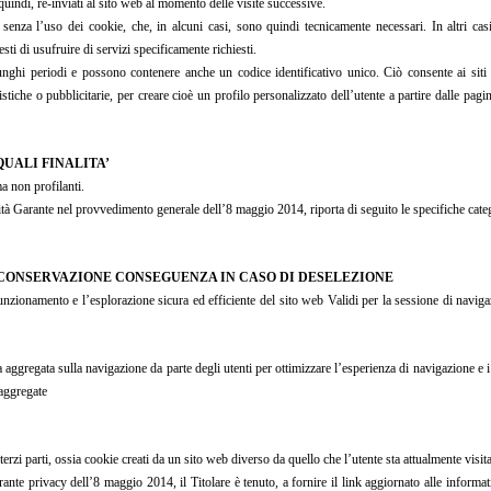
indi, re-inviati al sito web al momento delle visite successive.
za l’uso dei cookie, che, in alcuni casi, sono quindi tecnicamente necessari. In altri casi i
sti di usufruire di servizi specificamente richiesti.
ghi periodi e possono contenere anche un codice identificativo unico. Ciò consente ai siti ch
atistiche o pubblicitarie, per creare cioè un profilo personalizzato dell’utente a partire dalle pagi
QUALI FINALITA’
ma non profilanti.
rità Garante nel provvedimento generale dell’8 maggio 2014, riporta di seguito le specifiche categ
I CONSERVAZIONE CONSEGUENZA IN CASO DI DESELEZIONE
nzionamento e l’esplorazione sicura ed efficiente del sito web Validi per la sessione di navigazi
ggregata sulla navigazione da parte degli utenti per ottimizzare l’esperienza di navigazione e i s
 aggregate
erzi parti, ossia cookie creati da un sito web diverso da quello che l’utente sta attualmente visit
te privacy dell’8 maggio 2014, il Titolare è tenuto, a fornire il link aggiornato alle informat