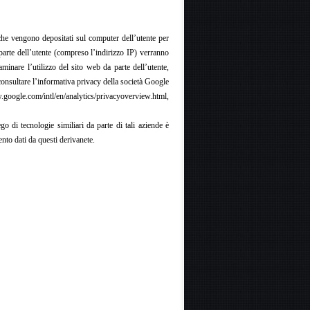
che vengono depositati sul computer dell’utente per
 parte dell’utente (compreso l’indirizzo IP) verranno
minare l’utilizzo del sito web da parte dell’utente,
Per consultare l’informativa privacy della società Google
w.google.com/intl/en/analytics/privacyoverview.html,
go di tecnologie similiari da parte di tali aziende è
ento dati da questi derivanete.