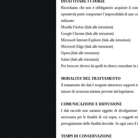
DISATTIVARE I COOKIE
Ricordiamo che non è obbligatorio acquisire il consen
operatività potrà comportare l’impossibilità di una co
utilizzato:
Mozilla Firefox (link alle istruzioni)
Google Chrome (link alle istruzioni)
Microsoft Internet Explorer (link alle istruzioni)
Microsoft Edge (link alle istruzioni)
Opera (link alle istruzioni)
Safari (link alle istruzioni)
Per browser diversi da quelli in elenco consultare la r
MODALITA’ DEL TRATTAMENTO
Il trattamento dei dati è eseguito attraverso supporti i
misure di sicurezza minime previste dal legislatore.
COMUNICAZIONE E DIFFUSIONE
I dati raccolti non saranno oggetto di divulgazione 
necessaria per le finalità di cui sopra, a soggetti t
perseguimento delle finalità descritte. In ogni caso il 
TEMPI DI CONSERVAZIONE