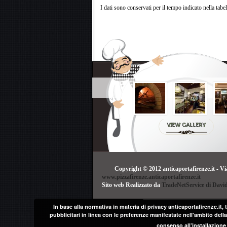
I dati sono conservati per il tempo indicato nella tab
VIEW GALLERY
Copyright © 2012 anticaportafirenze.it - Vi
www.pizzafirenze.anticaportafirenze.it
Sito web Realizzato da
TradeNetService di Dav
In base alla normativa in materia di privacy anticaportafirenze.it, 
pubblicitari in linea con le preferenze manifestate nell'ambito della 
consenso all’installazione